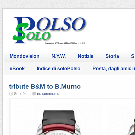
Mondovision
N.Y.W.
Notizie
Storia
S
eBook
Indice di soloPolso
Posta, dagli amici
tribute B&M to B.Murno
Gen. 04
no comments