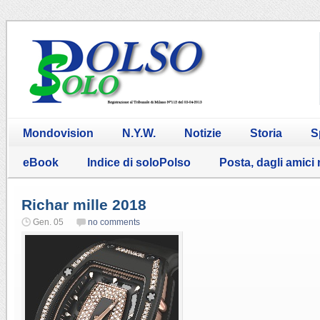
Mondovision
N.Y.W.
Notizie
Storia
S
eBook
Indice di soloPolso
Posta, dagli amici
Richar mille 2018
Gen. 05
no comments