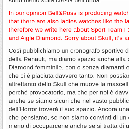
sono meno sulla cresta dell’onda.
In our opinion Bell&Ross is producing watc
that there are also ladies watches like the 
therefore we write here about Sport Team 
and Aigle Diamond. Sorry about Skull, it’s a
Così pubblichiamo un cronografo sportivo d
della Renault, ma diamo spazio anche alla c
Diamond femminile, con o senza diamanti e ci
che ci è piaciuta davvero tanto. Non possia
altrettanto dello Skull che muove la mascell
perché provocatorio, ma che per noi è davve
anche se siamo sicuri che nel vasto pubblic
dell’Horror troverà il suo spazio. Ancora un
che pensiamo, se non siamo convinti di un 
meno di occuparcene anche se si tratta di 