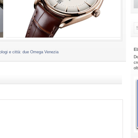
E
ologi e città: due Omega Venezia
De
cr
ol