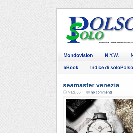
Mondovision
N.Y.W.
N
eBook
Indice di soloPols
seamaster venezia
Mag. 06
no comments