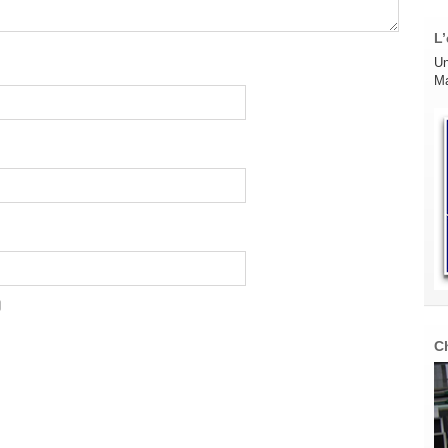
L’
Un
Ma
C