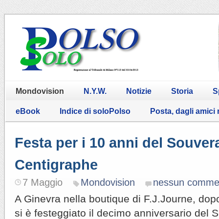
Mondovision
N.Y.W.
Notizie
Storia
S
eBook
Indice di soloPolso
Posta, dagli amici
Festa per i 10 anni del Souver
Centigraphe
7 Maggio
Mondovision
nessun comme
A Ginevra nella boutique di F.J.Journe, do
si è festeggiato il decimo anniversario del