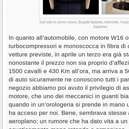
Dall’alto in senso orario, Bugatti Atalante, Aerholite, l’es
Sapphire
In quanto all’automobile, con motore W16 ott
turbocompressori e monoscocca in fibra di 
vetture previste, in aprile un terzo era già s
nonostante il prezzo non sia proprio d’affez
1500 cavalli e 430 Km all’ora, ma arriva a 5
di auto sicuramente ne conoscono tutti i part
negozio abbiamo poi avuto il privilegio di as
motore, che uno dei meccanici in guanti bi
quando in un’orologeria si prende in mano u
ha acceso per noi. Bene, sembrava stesse 
aeroplano; un rumore che ha dato vita a un 