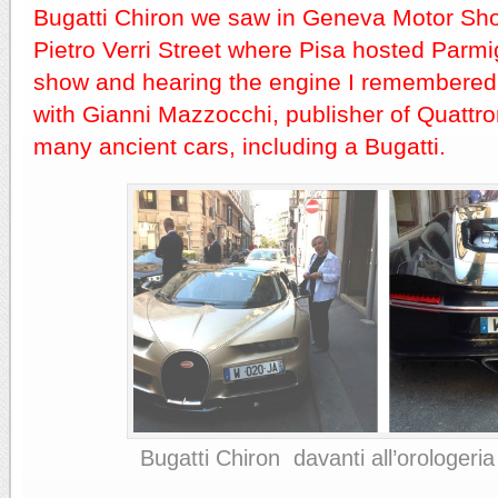
Bugatti Chiron we saw in Geneva Motor Sho
Pietro Verri Street where Pisa hosted Parmi
show and hearing the engine I remembered
with Gianni Mazzocchi, publisher of Quattr
many ancient cars, including a Bugatti.
Bugatti Chiron davanti all’orologeria