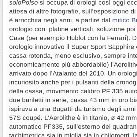
soloPolso
si occupa di orologi così oggi ec
attesa di altre fotografie, sull’esposizione d
è arricchita negli anni, a partire dal
mitico B
orologio con platine verticali, soluzione po
Case (per esempio Hublot con la Ferrari). 
orologio innovativo il Super Sport Sapphire
cassa rotonda, meno esclusivo, sempre int
economicamente più abbordabile) l’Aerolith
arrivato dopo l’Atalante del 2010. Un orolo
incuriosito anche per i pulsanti della cronogr
della cassa, movimento calibro PF 335.auto
due bariletti in serie, cassa 43 mm in oro bi
ispirava a una Bugatti da turismo degli anni
57S coupé. L’Aerolithe è in titanio, ø 42 mm
automatico PF335, sull’esterno del quadran
tachimetrica sia in miglia sia in chilometri,