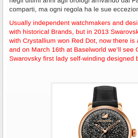
negli ultimi anni agli orologi arrivando dal F
comparti, ma ogni regola ha le sue eccezion
Usually independent watchmakers and desi
with historical Brands, but in 2013 Swarovs
with Crystallium won Red Dot, now there is 
and on March 16th at Baselworld we’ll see C
Swarovsky first lady self-winding designed 