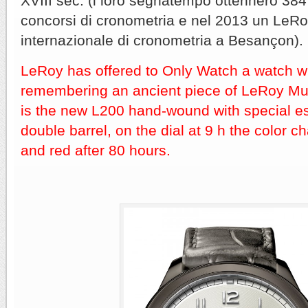
XVIII sec. (i loro segnatempo ottennero 384
concorsi di cronometria e nel 2013 un LeRo
internazionale di cronometria a Besançon).
LeRoy has offered to Only Watch a watch w
remembering an ancient piece of LeRoy M
is the new L200 hand-wound with special 
double barrel, on the dial at 9 h the color
and red after 80 hours.