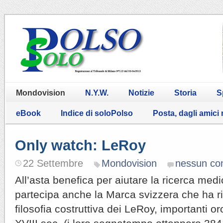
Mondovision
N.Y.W.
Notizie
Storia
S
eBook
Indice di soloPolso
Posta, dagli amici
Only watch: LeRoy
22 Settembre
Mondovision
nessun c
All’asta benefica per aiutare la ricerca med
partecipa anche la Marca svizzera che ha ri
filosofia costruttiva dei LeRoy, importanti or