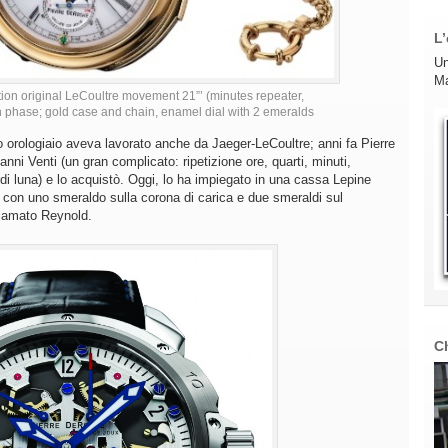
L’
Un
Ma
ion original LeCoultre movement 21”’ (minutes repeater,
phase; gold case and chain, enamel dial with 2 emeralds
 orologiaio aveva lavorato anche da Jaeger-LeCoultre; anni fa Pierre
nni Venti (un gran complicato: ripetizione ore, quarti, minuti,
di luna) e lo acquistò. Oggi, lo ha impiegato in una cassa Lepine
 con uno smeraldo sulla corona di carica e due smeraldi sul
hiamato Reynold.
C