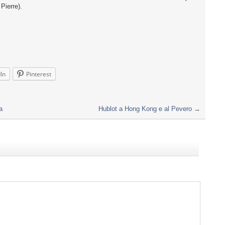
 Pierre).
In
Pinterest
a
Hublot a Hong Kong e al Pevero
→