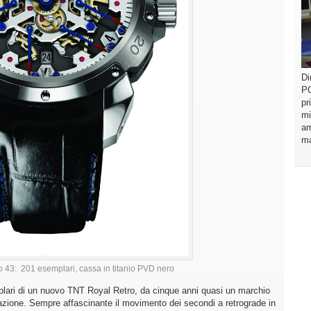
Di
PO
pr
mi
am
ma
 43: 201 esemplari, cassa in titanio PVD nero
plari di un nuovo TNT Royal Retro, da cinque anni quasi un marchio
tazione. Sempre affascinante il movimento dei secondi a retrograde in