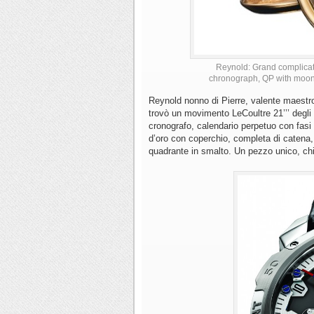
Reynold: Grand complicat
chronograph, QP with moon 
Reynold nonno di Pierre, valente maestro
trovò un movimento LeCoultre 21’’’ degli a
cronografo, calendario perpetuo con fasi 
d’oro con coperchio, completa di catena,
quadrante in smalto. Un pezzo unico, c