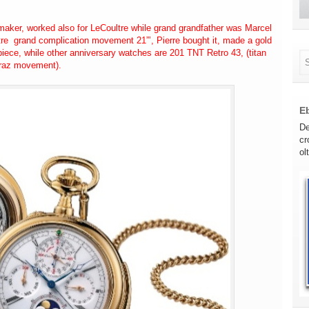
maker, worked also for LeCoultre while grand grandfather was Marcel
re grand complication movement 21”’, Pierre bought it, made a gold
piece, while other anniversary watches are 201 TNT Retro 43, (titan
praz movement).
E
De
cr
ol