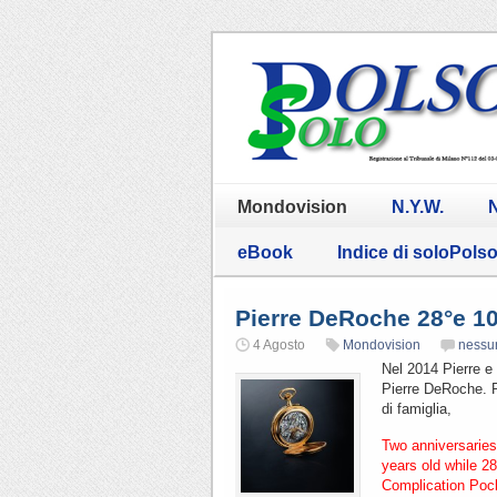
Mondovision
N.Y.W.
N
eBook
Indice di soloPols
Pierre DeRoche 28°e 10
4 Agosto
Mondovision
nessu
Nel 2014 Pierre e
Pierre DeRoche. Per
di famiglia,
Two anniversaries
years old while 2
Complication Pocke