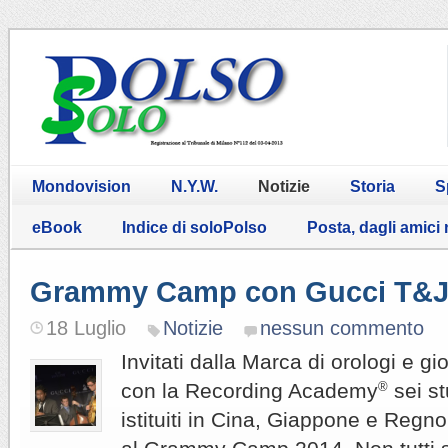
Mondovision
N.Y.W.
Notizie
Storia
S
eBook
Indice di soloPolso
Posta, dagli amici
Grammy Camp con Gucci T&
18 Luglio
Notizie
nessun commento
Invitati dalla Marca di orologi e gio
con la Recording Academy
®
sei st
istituiti in Cina, Giappone e Regn