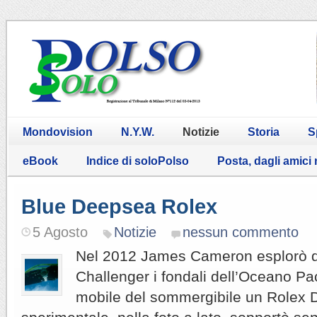
Mondovision
N.Y.W.
Notizie
Storia
S
eBook
Indice di soloPolso
Posta, dagli amici
Blue Deepsea Rolex
5 Agosto
Notizie
nessun commento
Nel 2012 James Cameron esplorò 
Challenger i fondali dell’Oceano Pac
mobile del sommergibile un Rolex