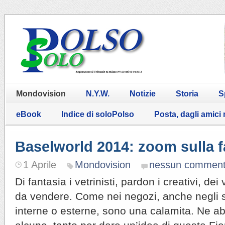
Mondovision
N.Y.W.
Notizie
Storia
S
eBook
Indice di soloPolso
Posta, dagli amici
Baselworld 2014: zoom sulla f
1 Aprile
Mondovision
nessun commen
Di fantasia i vetrinisti, pardon i creativi, de
da vendere. Come nei negozi, anche negli s
interne o esterne, sono una calamita. Ne a