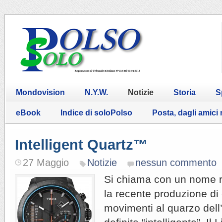
Mondovision
N.Y.W.
Notizie
Storia
S
eBook
Indice di soloPolso
Posta, dagli amici
Intelligent Quartz™
27 Maggio
Notizie
nessun commento
Si chiama con un nome r
la recente produzione di
movimenti al quarzo dell