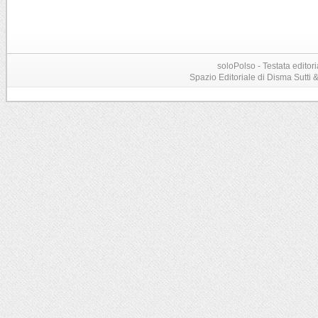
soloPolso - Testata editori
Spazio Editoriale di Disma Sutti & C