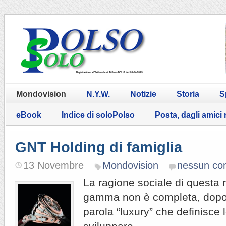
Mondovision
N.Y.W.
Notizie
Storia
S
eBook
Indice di soloPolso
Posta, dagli amici
GNT Holding di famiglia
13 Novembre
Mondovision
nessun c
La ragione sociale di questa n
gamma non è completa, dopo 
parola “luxury” che definisce l