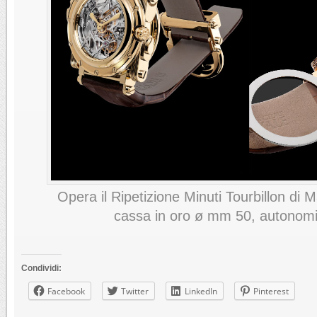
Opera il Ripetizione Minuti Tourbillon di
cassa in oro ø mm 50, autonomi
Condividi:
Facebook
Twitter
LinkedIn
Pinterest