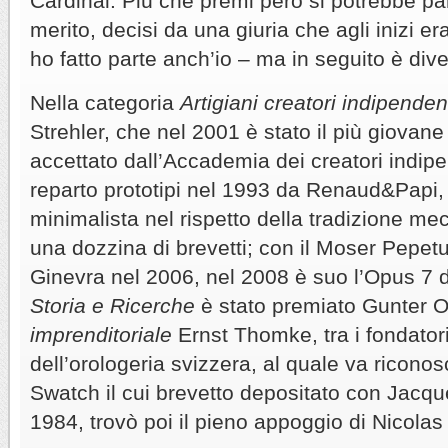
Cardinal. Più che premi però si potrebbe parl
merito, decisi da una giuria che agli inizi e
ho fatto parte anch’io – ma in seguito è div
Nella categoria
Artigiani creatori indipenden
Strehler, che nel 2001 è stato il più giovan
accettato dall’Accademia dei creatori indip
reparto prototipi nel 1993 da Renaud&Papi, 
minimalista nel rispetto della tradizione m
una dozzina di brevetti; con il Moser Pepetua
Ginevra nel 2006, nel 2008 è suo l’Opus 7 
Storia e Ricerche
è stato premiato Gunter O
imprenditoriale
Ernst Thomke, tra i fondatori
dell’orologeria svizzera, al quale va riconosc
Swatch il cui brevetto depositato con Jacque
1984, trovò poi il pieno appoggio di Nicola