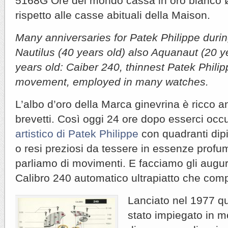
5168G Ore del mondo cassa in oro bianco
rispetto alle casse abituali della Maison.
Many anniversaries for Patek Philippe duri
Nautilus (40 years old) also Aquanaut (20 
years old: Caiber 240, thinnest Patek Philip
movement, employed in many watches.
L’albo d’oro della Marca ginevrina è ricco 
brevetti. Così oggi 24 ore dopo esserci occu
artistico di Patek Philippe
con quadranti dipin
o resi preziosi da tessere in essenze profum
parliamo di movimenti. E facciamo gli auguri
Calibro 240 automatico ultrapiatto che comp
Lanciato nel 1977 q
stato impiegato in m