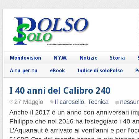
Mondovision
N.Y.W.
Notizie
Storia
A-tu-per-tu
eBook
Indice di soloPolso
P
I 40 anni del Calibro 240
27 Maggio
Il carosello
,
Tecnica
nessu
Anche il 2017 è un anno con anniversari im
Philippe che nel 2016 ha festeggiato i 40 an
L’Aquanaut è arrivato ai vent’anni e per l’o