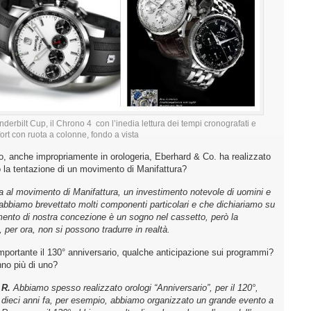
nderbilt Cup, il Chrono 4 con l’inedia lettura dei tempi cronografati e
fort con ruota a colonne, fondo a vista
o, anche impropriamente in orologeria, Eberhard & Co. ha realizzato
 la tentazione di un movimento di Manifattura?
a al movimento di Manifattura, un investimento notevole di uomini e
abbiamo brevettato molti componenti particolari e che dichiariamo su
imento di nostra concezione è un sogno nel cassetto, però la
 per ora, non si possono tradurre in realtà.
mportante il 130° anniversario, qualche anticipazione sui programmi?
nno più di uno?
R.
Abbiamo spesso realizzato orologi “Anniversario”, per il 120°,
dieci anni fa, per esempio, abbiamo organizzato un grande evento a