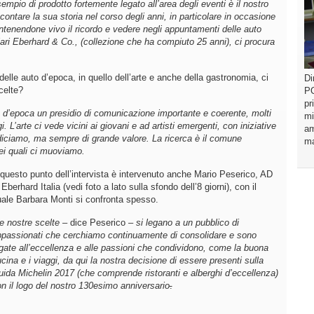
empio di prodotto fortemente legato all’area degli eventi è il nostro
contare la sua
storia nel corso degli anni, in particolare in occasione
ntenendone vivo il ricordo e
vedere negli appuntamenti delle auto
lari Eberhard & Co., (collezione che ha compiuto 25 anni), ci procura
le auto d’epoca, in quello dell’arte e anche della gastronomia, ci
Di
celte?
PO
pr
d’epoca un presidio di comunicazione importante e coerente, molti
mi
i. L’arte ci vede vicini ai giovani e ad artisti emergenti, con iniziative
am
 diciamo, ma sempre di grande valore.
La ricerca è il comune
ma
i quali ci muoviamo.
questo punto dell’intervista è intervenuto anche Mario Peserico, AD
 Eberhard Italia (vedi foto a lato sulla sfondo dell’8 giorni), con il
ale Barbara Monti si confronta spesso.
e nostre scelte –
dice Peserico
– si legano a un pubblico di
passionati che cerchiamo continuamente di consolidare e sono
gate all’eccellenza e alle passioni che condividono, come la buona
cina e i viaggi, da qui la nostra decisione di essere presenti sulla
ida Michelin 2017 (che comprende ristoranti e alberghi d’eccellenza)
n il logo del nostro 130esimo anniversario
.