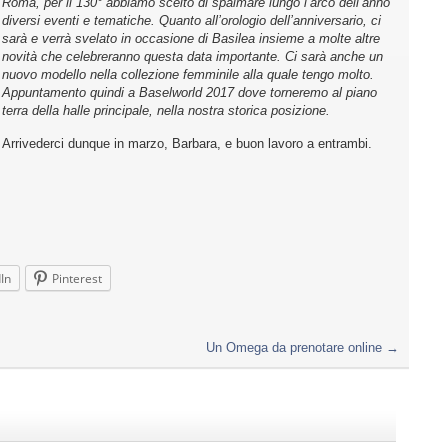
Roma, per il 130° abbiamo scelto di spalmare lungo l’arco dell’anno
diversi eventi e tematiche. Quanto all’orologio dell’anniversario, ci
sarà e verrà svelato in occasione di Basilea insieme a molte altre
novità che celebreranno questa data importante.
Ci sarà anche un
nuovo modello nella collezione femminile alla quale tengo molto.
Appuntamento quindi a Baselworld 2017 dove torneremo al piano
terra della halle principale, nella nostra storica posizione.
Arrivederci dunque in marzo, Barbara, e buon lavoro a entrambi.
In
Pinterest
Un Omega da prenotare online
→