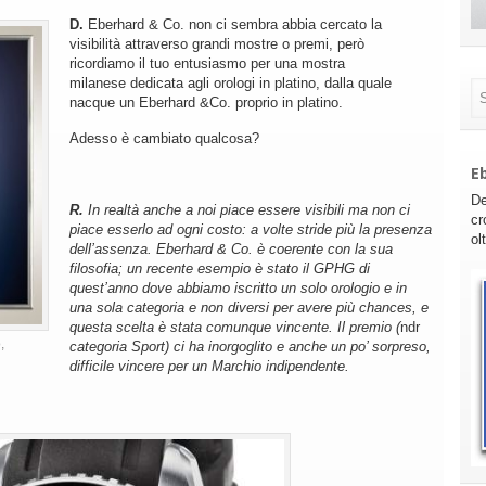
D.
Eberhard & Co. non ci sembra abbia cercato la
visibilità attraverso grandi mostre o premi, però
ricordiamo il tuo entusiasmo per una mostra
milanese dedicata agli orologi in platino, dalla quale
nacque un Eberhard &Co. proprio in platino.
Adesso è cambiato qualcosa?
E
De
R.
In realtà anche a noi piace essere visibili ma non ci
cr
piace esserlo ad ogni costo: a volte stride più la presenza
ol
dell’assenza.
Eberhard & Co. è coerente con la sua
filosofia; un recente esempio è stato il GPHG di
quest’anno dove abbiamo iscritto un solo orologio e in
una sola categoria e non diversi per avere più chances, e
questa scelta è stata comunque vincente. Il premio (
ndr
,
categoria Sport) ci ha inorgoglito e anche un po’ sorpreso,
difficile vincere per un Marchio indipendente.