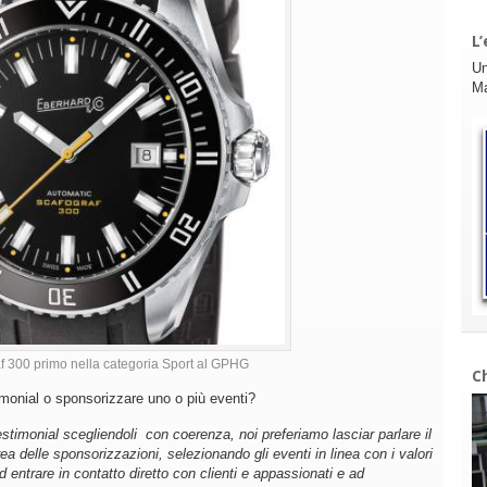
L’
Un
Ma
f 300 primo nella categoria Sport al GPHG
C
imonial o sponsorizzare uno o più eventi?
timonial scegliendoli con coerenza, noi preferiamo lasciar parlare il
a delle sponsorizzazioni, selezionando gli eventi in linea con i valori
entrare in contatto diretto con clienti e appassionati e ad