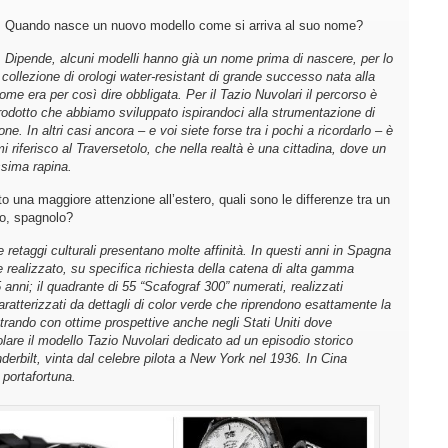
.
Quando nasce un nuovo modello come si arriva al suo nome?
.
Dipende, alcuni modelli hanno già un nome prima di nascere, per lo
 collezione di orologi water-resistant di grande successo nata alla
nome era per così dire obbligata. Per il Tazio Nuvolari il percorso è
prodotto che abbiamo sviluppato ispirandoci alla strumentazione di
ne. In altri casi ancora – e voi siete forse tra i pochi a ricordarlo – è
riferisco al Traversetolo, che nella realtà è una cittadina, dove un
ssima rapina.
o una maggiore attenzione all’estero, quali sono le differenze tra un
io, spagnolo?
 e retaggi culturali presentano molte affinità. In questi anni in Spagna
realizzato, su specifica richiesta della catena di alta gamma
5 anni; il quadrante di 55 “Scafograf 300” numerati, realizzati
ratterizzati da dettagli di color verde che riprendono esattamente la
trando con ottime prospettive anche negli Stati Uniti dove
olare il modello Tazio Nuvolari dedicato ad un episodio storico
erbilt, vinta dal celebre pilota a New York nel 1936. In Cina
 portafortuna.