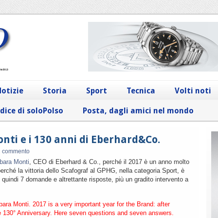
otizie
Storia
Sport
Tecnica
Volti noti
dice di soloPolso
Posta, dagli amici nel mondo
onti e i 130 anni di Eberhard&Co.
n commento
bara Monti
, CEO di Eberhard & Co., perché il 2017 è un anno molto
rché la vittoria dello Scafograf al GPHG, nella categoria Sport, è
quindi 7 domande e altrettante risposte, più un gradito intervento a
bara Monti. 2017 is a very important year for the Brand: after
be 130° Anniversary. Here seven questions and seven answers.