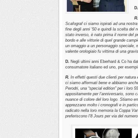
D
R
Scafograf ci siamo ispirati ad una nostra
fine degli anni ’50 e quindi la scelta del 
stato inverso, è nato prima il nome del 
bordo e alle vittorie di quel grande campio
un omaggio a un personaggio speciale, mi 
valente orologiaio fu vittima di una gravi
D.
Negli ultimi anni Eberhard & Co ha dat
consumatore italiano ed uno, per esemp
R.
In effetti questi due clienti per natura
ci siamo affermati bene e abbiamo anche 
Perodri, una “special edition” per i loro 5
appositamente per l’anniversario, sono ca
nuance di colore del loro logo. Stiamo en
apprezzano molto i cronografi e in partic
radicato nella loro memoria la Coppa Vand
preferiscono l’8 Jours per via del numero