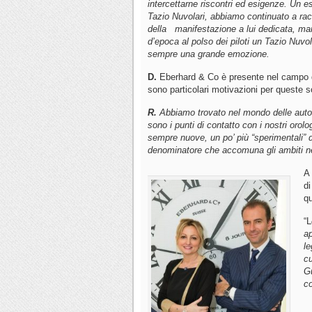
intercettarne riscontri ed esigenze. Un es
Tazio Nuvolari, abbiamo continuato a rac
della manifestazione a lui dedicata, ma
d’epoca al polso dei piloti un Tazio Nuvo
sempre una grande emozione.
D.
Eberhard & Co è presente nel campo del
sono particolari motivazioni per queste s
R.
Abbiamo trovato nel mondo delle auto 
sono i punti di contatto con i nostri orolog
sempre nuove, un po’ più “sperimentali”
denominatore che accomuna gli ambiti ne
A 
di
qu
“L
ap
le
cu
Gu
co