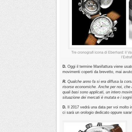
Tre cronografi icona di Eberhard: il Va
l’Extra
D.
Oggi il termine Manifattura viene usat
movimenti coperti da brevetto, mai avuto
R.
Qualche anno fa si era diffusa la cors
risorse economiche. Anche per noi, che 
quali basi sono applicati, un intero mov
situazione dei mercati è mutata e i sogni,
D.
Il 2017 vedrà una data per voi molto i
ci sarà un orologio dedicato oppure sara