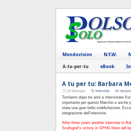
Mondovision
N.Y.W.
N
A-tu-per-tu
eBook
In
A tu per tu: Barbara M
10 Gennaio
Interviste
nessu
Torniamo dopo tre anni a intervistare
Bar
importante per questo Marchio e anche pe
stata una gran bella soddisfazione. Ecco 
integrazione dell’intervista.
After three years another interview to Ba
Scafograf’s victory in GPHG there will 