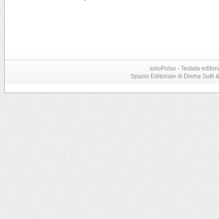
soloPolso - Testata editori
Spazio Editoriale di Disma Sutti & C